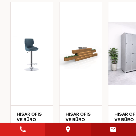
HİSAR OFİS
HİSAR OFİS
HİSAR OF
VE BÜRO
VE BÜRO
VE BÜRO
MOBİLYALARI
MOBİLYALARI
MOBİLYA
Defne
Adito
Altılı