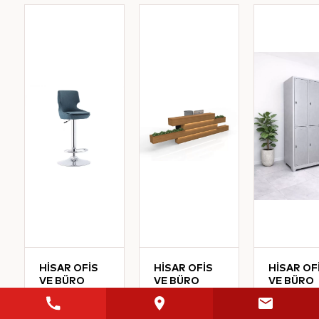
HİSAR OFİS
HİSAR OFİS
HİSAR OF
VE BÜRO
VE BÜRO
VE BÜRO
MOBİLYALARI
MOBİLYALARI
MOBİLYA
Defne
Adito
Altılı