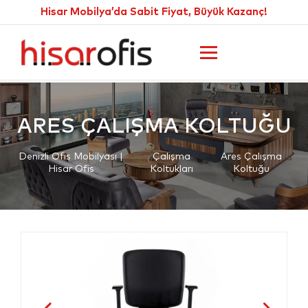
Hisar Mobilya’da Sabit Fiyat, Büyük Kazanç!
ARES ÇALIŞMA KOLTUĞU
Denizli Ofis Mobilyası |
Çalışma
Ares Çalışma
Hisar Ofis
Koltukları
Koltuğu