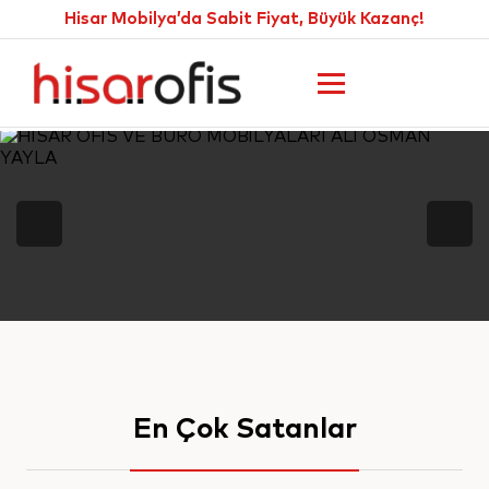
Hisar Mobilya’da Sabit Fiyat, Büyük Kazanç!
En Çok Satanlar