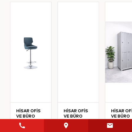
HİSAR OFİS
HİSAR OFİS
HİSAR OF
VE BÜRO
VE BÜRO
VE BÜRO
MOBİLYALARI
MOBİLYALARI
MOBİLYA
Defne
Adito
Altılı