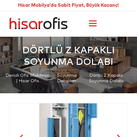
Hisar Mobilya’da Sabit Fiyat, Büyük Kazanç!
DÖRTLÜ Z KAPAKLI
SOYUNMA DOLABI
Denizli Ofis Mobilyası
Soyunma
Dörtlü Z Kapaklı
| Hisar Ofis
Dolapları
Soyunma Dolabı