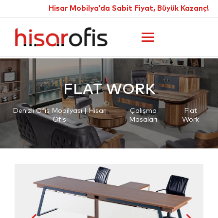
Hisar Mobilya’da Sabit Fiyat, Büyük Kazanç!
FLAT WORK
Denizli Ofis Mobilyası | Hisar
Çalışma
Flat
Ofis
Masaları
Work