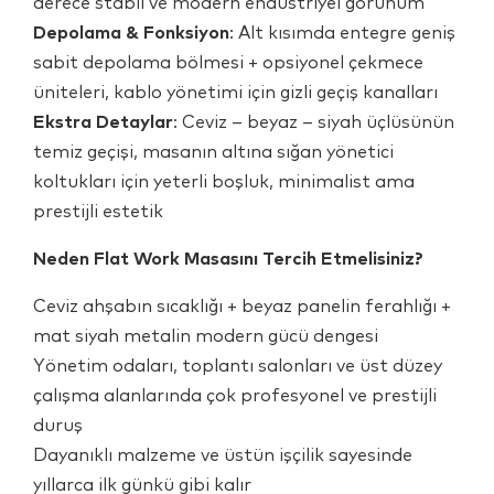
derece stabil ve modern endüstriyel görünüm
Depolama & Fonksiyon
: Alt kısımda entegre geniş
sabit depolama bölmesi + opsiyonel çekmece
üniteleri, kablo yönetimi için gizli geçiş kanalları
Ekstra Detaylar
: Ceviz – beyaz – siyah üçlüsünün
temiz geçişi, masanın altına sığan yönetici
koltukları için yeterli boşluk, minimalist ama
prestijli estetik
Neden Flat Work Masasını Tercih Etmelisiniz?
Ceviz ahşabın sıcaklığı + beyaz panelin ferahlığı +
mat siyah metalin modern gücü dengesi
Yönetim odaları, toplantı salonları ve üst düzey
çalışma alanlarında çok profesyonel ve prestijli
duruş
Dayanıklı malzeme ve üstün işçilik sayesinde
yıllarca ilk günkü gibi kalır