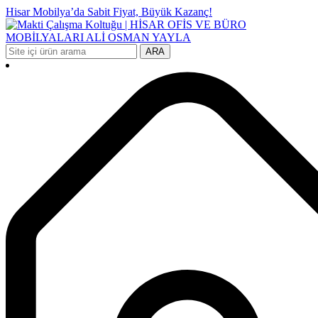
Hisar Mobilya’da Sabit Fiyat, Büyük Kazanç!
ARA