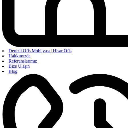
Denizli Ofis Mobilyası | Hisar Ofis
Hakkımızda
Referanslarımız
Bize Ulaşın
Blog