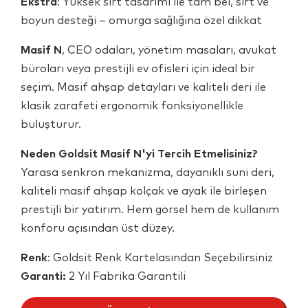
Ekstra
: Yüksek sırt tasarımı ile tam bel, sırt ve
boyun desteği – omurga sağlığına özel dikkat
Masif N
, CEO odaları, yönetim masaları, avukat
büroları veya prestijli ev ofisleri için ideal bir
seçim. Masif ahşap detayları ve kaliteli deri ile
klasik zarafeti ergonomik fonksiyonellikle
buluşturur.
Neden Goldsit Masif N'yi Tercih Etmelisiniz?
Yarasa senkron mekanizma, dayanıklı suni deri,
kaliteli masif ahşap kolçak ve ayak ile birleşen
prestijli bir yatırım. Hem görsel hem de kullanım
konforu açısından üst düzey.
Renk
: Goldsit Renk Kartelasından Seçebilirsiniz
Garanti:
2 Yıl Fabrika Garantili