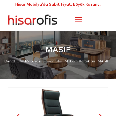
Hisar Mobilya’da Sabit Fiyat, Büyük Kazanç!
MASIF
Denizli Ofis Mobilyası | Hisar Ofis
Makam Koltukları
MASIF