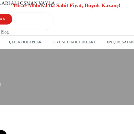
Hisar Mobilya’da Sabit Fiyat, Büyük Kazanç!
RA
Blog
ÇELİK DOLAPLAR
OYUNCU KOLTUKLARI
EN ÇOK SATA
u