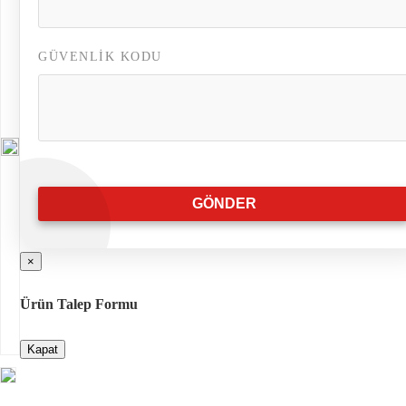
GÜVENLIK KODU
GÖNDER
×
Ürün Talep Formu
Kapat