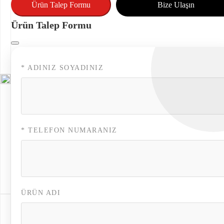
Ürün Talep Formu
Bize Ulaşın
Ürün Talep Formu
*
ADINIZ SOYADINIZ
*
TELEFON NUMARANIZ
ÜRÜN ADI