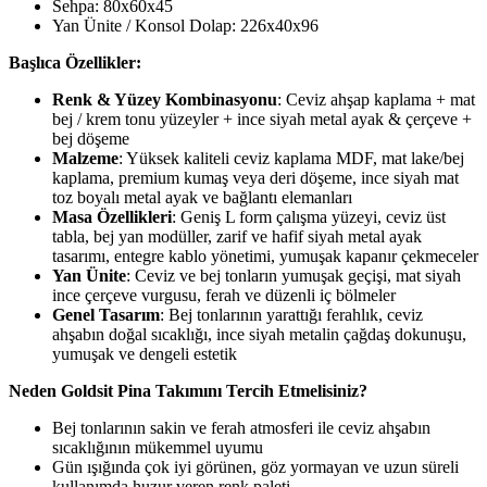
Sehpa: 80x60x45
Yan Ünite / Konsol Dolap: 226x40x96
Başlıca Özellikler:
Renk & Yüzey Kombinasyonu
: Ceviz ahşap kaplama + mat
bej / krem tonu yüzeyler + ince siyah metal ayak & çerçeve +
bej döşeme
Malzeme
: Yüksek kaliteli ceviz kaplama MDF, mat lake/bej
kaplama, premium kumaş veya deri döşeme, ince siyah mat
toz boyalı metal ayak ve bağlantı elemanları
Masa Özellikleri
: Geniş L form çalışma yüzeyi, ceviz üst
tabla, bej yan modüller, zarif ve hafif siyah metal ayak
tasarımı, entegre kablo yönetimi, yumuşak kapanır çekmeceler
Yan Ünite
: Ceviz ve bej tonların yumuşak geçişi, mat siyah
ince çerçeve vurgusu, ferah ve düzenli iç bölmeler
Genel Tasarım
: Bej tonlarının yarattığı ferahlık, ceviz
ahşabın doğal sıcaklığı, ince siyah metalin çağdaş dokunuşu,
yumuşak ve dengeli estetik
Neden Goldsit Pina Takımını Tercih Etmelisiniz?
Bej tonlarının sakin ve ferah atmosferi ile ceviz ahşabın
sıcaklığının mükemmel uyumu
Gün ışığında çok iyi görünen, göz yormayan ve uzun süreli
kullanımda huzur veren renk paleti