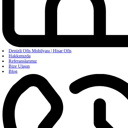
Denizli Ofis Mobilyası | Hisar Ofis
Hakkımızda
Referanslarımız
Bize Ulaşın
Blog