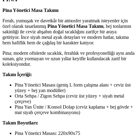
Pina Yönetici Masa Takımı
Ferah, yumuşak ve davetkâr bir atmosfer yaratmak isteyenler için
özel olarak tasarlanmış
Pina Yönetici Masa Takımı
, bej tonlarının
sakinliği ile ceviz ahşabın doğal sıcaklığını zarifçe bir araya
getiriyor. İnce siyah metal ayak detayları ve modern hatlar, takıma
hem hafiflik hem de çağdaş bir karakter katıyor.
Pina; modern ofislerde sıcaklık, ferahlık ve profesyonelliği aynı anda
sunan, göz yormayan ve uzun yıllar keyifle kullanılacak zarif bir
koleksiyondur.
Takım İçeriği:
Pina Yönetici Masası (geniş L form çalışma alanı + ceviz üst
yüzey + bej yan modüller)
Orta Sehpa / Zigon Sehpa (ceviz üst yüzey + siyah metal
çerçeve)
Pina Yan Ünite / Konsol Dolap (ceviz kaplama + bej gövde +
mat siyah çerçeve kombinasyonu)
Takım Boyutları:
Pina Yönetici Masası: 220x90x75