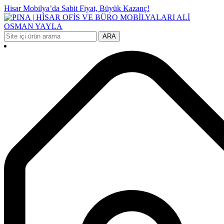
Hisar Mobilya’da Sabit Fiyat, Büyük Kazanç!
ARA