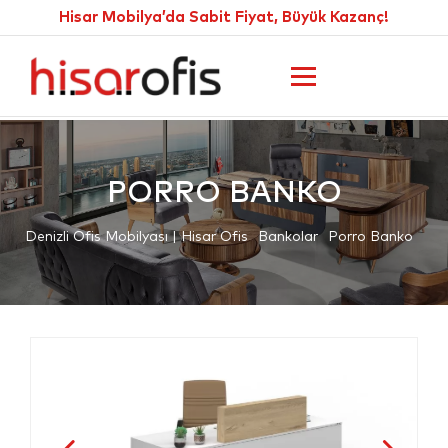
Hisar Mobilya’da Sabit Fiyat, Büyük Kazanç!
PORRO BANKO
Denizli Ofis Mobilyası | Hisar Ofis
Bankolar
Porro Banko