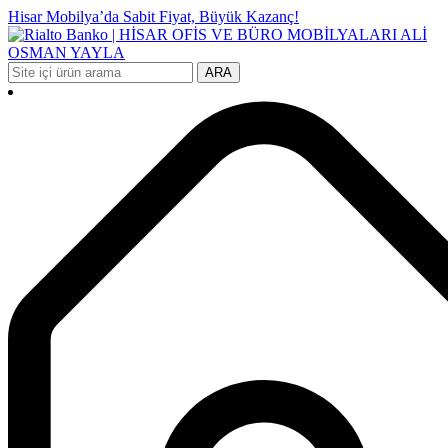
Hisar Mobilya’da Sabit Fiyat, Büyük Kazanç!
ARA