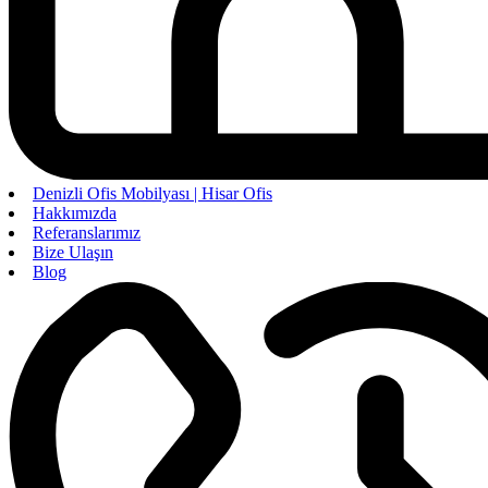
Denizli Ofis Mobilyası | Hisar Ofis
Hakkımızda
Referanslarımız
Bize Ulaşın
Blog